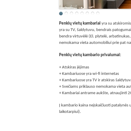
Penkių vietų kambariai
yra su atskiromis
yra su TV, šaldytuvu, bendrais patoguma
bendra virtuvėlė (El. plytelė, arbatinuka
nemokama vieta automobiliui prie pat na
Penkių vietų kambario privalumai:
+ Atskiras įėjimas
+ Kambariuose yra wi-fi internetas
+ Kambariuose yra TV ir atskiras šaldytuv
+ Svečiams priklauso nemokama vieta au
+ Kambariai antrame aukšte, atnaujinti 
Į kambario kaina neįskaičiuoti patalynės
laikotarpiui).