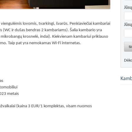
Jūsų
 viengulėmis lovomis, tvarkingi, švarūs. Penkiaviečiai kambariai
Jūsų
is (WC ir dušas bendras 2 kambariams). Šalia kambario yra
s, mikrobangų krosnelė, indai). Kiekvienam kambariui priklauso
mo. Taip pat yra nemokamas Wi-Fi internetas.
Si
Dėk
Kamb
as
tomobiliui
2023 metais
 užvalkalai (kaina 3 EUR/1 komplektas, visam nuomos