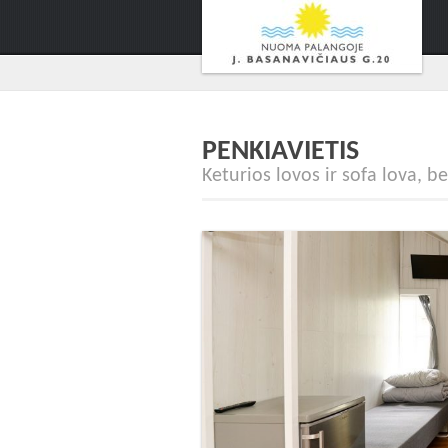
PENKIAVIETIS
Keturios lovos ir sofa lova, 