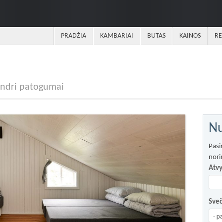
PRADŽIA
KAMBARIAI
BUTAS
KAINOS
RE
bendri patogumai
Nu
Pasi
nori
Atv
Sveč