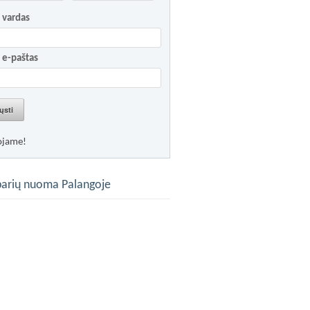
 vardas
 e-paštas
ųsti
ojame!
arių nuoma Palangoje