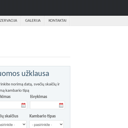
ZERVACIJA
GALERIJA
KONTAKTAI
omos užklausa
rinkite norimą datą, svečių skaičių ir
mą kambario tipą
ykimas
Išvykimas
ių skaičius
Kambario tipas