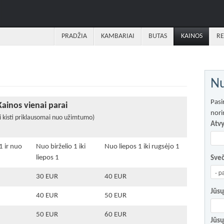
PRADŽIA
KAMBARIAI
BUTAS
KAINOS
RE
Nu
Pasi
Kainos vienai parai
nori
li kisti priklausomai nuo užimtumo)
Atv
 1 ir nuo
Nuo birželio 1 iki
Nuo liepos 1 iki rugsėjo 1
liepos 1
Sveč
30 EUR
40 EUR
Jūsų
40 EUR
50 EUR
50 EUR
60 EUR
Jūsų