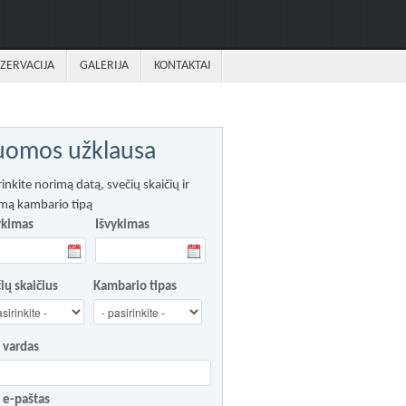
ZERVACIJA
GALERIJA
KONTAKTAI
omos užklausa
rinkite norimą datą, svečių skaičių ir
mą kambario tipą
ykimas
Išvykimas
ių skaičius
Kambario tipas
 vardas
 e-paštas