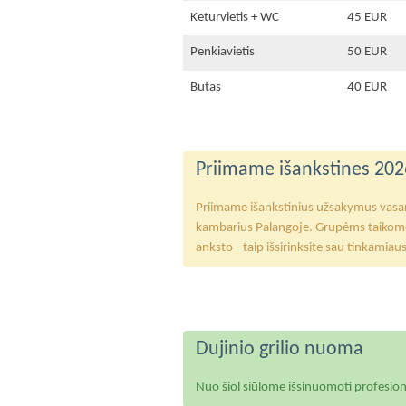
Keturvietis + WC
45 EUR
Penkiavietis
50 EUR
Butas
40 EUR
Priimame išankstines 202
Priimame išankstinius užsakymus vasarai.
kambarius Palangoje. Grupėms taikome n
anksto - taip išsirinksite sau tinkamiau
Dujinio grilio nuoma
Nuo šiol siūlome išsinuomoti profesion