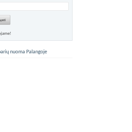
ųsti
ojame!
arių nuoma Palangoje