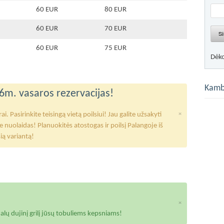
60 EUR
80 EUR
60 EUR
70 EUR
Si
60 EUR
75 EUR
Dėk
Kamb
6m. vasaros rezervacijas!
×
 Pasirinkite teisingą vietą poilsiui! Jau galite užsakyti
uolaidas! Planuokitės atostogas ir poilsį Palangoje iš
sią variantą!
×
alų dujinį grilį jūsų tobuliems kepsniams!