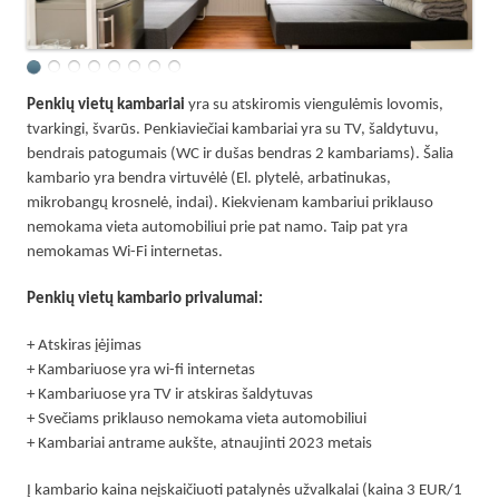
Penkių vietų kambariai
yra su atskiromis viengulėmis lovomis,
tvarkingi, švarūs. Penkiaviečiai kambariai yra su TV, šaldytuvu,
bendrais patogumais (WC ir dušas bendras 2 kambariams). Šalia
kambario yra bendra virtuvėlė (El. plytelė, arbatinukas,
mikrobangų krosnelė, indai). Kiekvienam kambariui priklauso
nemokama vieta automobiliui prie pat namo. Taip pat yra
nemokamas Wi-Fi internetas.
Penkių vietų kambario privalumai:
+ Atskiras įėjimas
+ Kambariuose yra wi-fi internetas
+ Kambariuose yra TV ir atskiras šaldytuvas
+ Svečiams priklauso nemokama vieta automobiliui
+ Kambariai antrame aukšte, atnaujinti 2023 metais
Į kambario kaina neįskaičiuoti patalynės užvalkalai (kaina 3 EUR/1